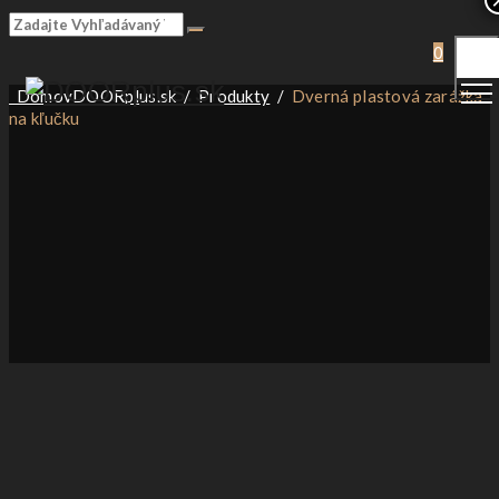
Togg
0
Men
Domov
DOORplus.sk
/
Produkty
/
Dverná plastová zarážka
na kľučku