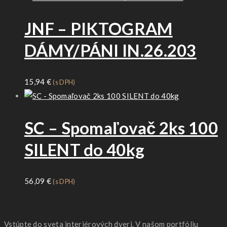
JNF – PIKTOGRAM
DÁMY/PÁNI IN.26.203
15,94
€
(s DPH)
SC – Spomaľovač 2ks 100
SILENT do 40kg
56,09
€
(s DPH)
Vstúpte do sveta interiérových dveri. V našom portfóliu