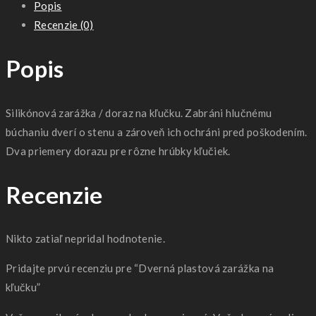
Popis
Recenzie (0)
Popis
Silikónová zarážka / doraz na kľučku. Zabráni hlučnému
búchaniu dverí o stenu a zároveň ich ochráni pred poškodením.
Dva priemery dorazu pre rôzne hrúbky kľučiek.
Recenzie
Nikto zatiaľ nepridal hodnotenie.
Pridajte prvú recenziu pre “Dverná plastová zarážka na
kľučku”