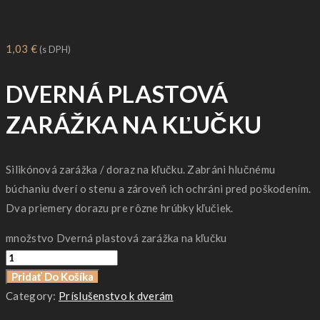
1,03
€
(s DPH)
DVERNÁ PLASTOVÁ
ZARÁŽKA NA KĽUČKU
Silikónová zarážka / doraz na kľučku. Zabráni hlučnému
búchaniu dverí o stenu a zároveň ich ochráni pred poškodením.
Dva priemery dorazu pre rôzne hrúbky kľučiek.
množstvo Dverná plastová zarážka na kľučku
Pridať Do Košíka
Category:
Príslušenstvo k dverám