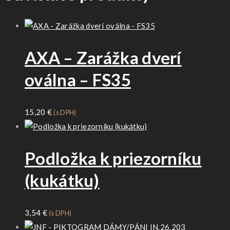
AXA – Zarážka dverí
oválna – FS35
15,20
€
(s DPH)
Podložka k priezorníku
(kukátku)
3,54
€
(s DPH)