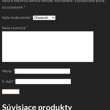
Vaša e-mailová adresa nebude zverejnená.
Vyžadované polia
sú označené
*
Vaše hodnotenie
*
Vaša recenzia
*
Meno
*
E-mail
*
Súvisiace produkty