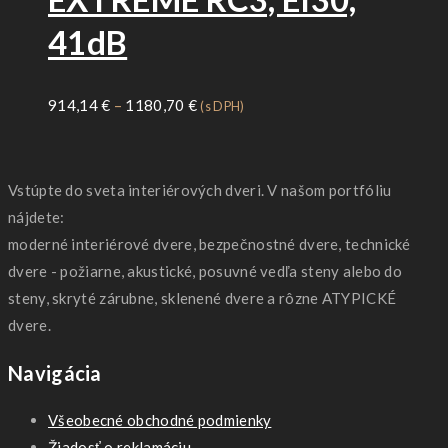
41dB
Price
914,14
€
–
1180,70
€
(s DPH)
range:
914,14 €
through
Vstúpte do sveta interiérových dveri. V našom portfóliu
1180,70 €
nájdete:
moderné interiérové dvere, bezpečnostné dvere, technické
dvere - požiarne, akustické, posuvné vedľa steny alebo do
steny, skryté zárubne, sklenené dvere a rôzne ATYPICKÉ
dvere.
Navigácia
Všeobecné obchodné podmienky
Žiadosť o reklamáciu