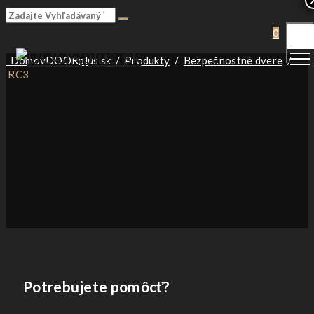
Togg
0
Men
Domov
DOORplus.sk
/
Produkty
/
Bezpečnostné dvere
/
RC3
Potrebujete pomôcť?