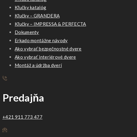
Kľučky katalóg
Kľučky – GRANDERA
Kľučky – IMPRESSA & PERFECTA
Dokumenty
Erkado montážne návody
Ako vybrať bezpečnostné dvere
Ako vybrať interiérové dvere
Montáž a údržba dverí
Predajňa
+421 911 773 477