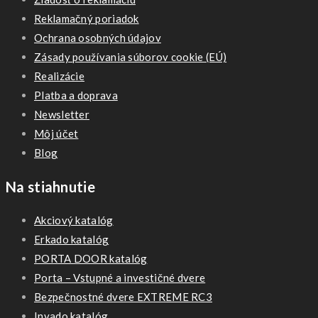
Reklamačný poriadok
Ochrana osobných údajov
Zásady používania súborov cookie (EÚ)
Realizácie
Platba a doprava
Newsletter
Môj účet
Blog
Na stiahnutie
Akciový katalóg
Erkado katalóg
PORTA DOOR katalóg
Porta – Vstupné a investičné dvere
Bezpečnostné dvere EXTREME RC3
Invado katalóg