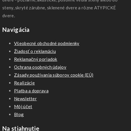
steny, skryté zárubne, sklenené dvere a rôzne ATYPICKÉ
dvere.
Navigácia
Všeobecné obchodné podmienky
Žiadosť o reklamáciu
Reklamačný poriadok
Ochrana osobných údajov
Zásady používania súborov cookie (EÚ)
Realizácie
Platba a doprava
Newsletter
Môj účet
Blog
Na stiahnutie