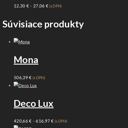
Price
12,30
€
–
27,06
€
(s DPH)
range:
Súvisiace produkty
12,30 €
through
27,06 €
Mona
506,39
€
(s DPH)
Deco Lux
Price
420,66
€
–
616,97
€
(s DPH)