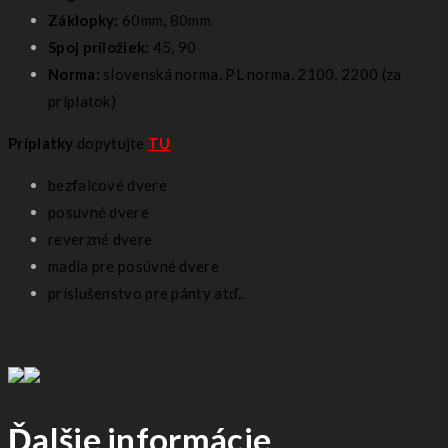
Záklopky:
60mm, 80mm
Spoj príložiek:
45, 90
Norma:
slovenská norma, PL norma, 2100, 2200 (za
príplatok)
Príplatky
dopytujte
TU
bezfalcové dvere
posuvné dvere
reverzné dvere
madla pre posúvné dvere
príslušenstvo pre pánty atď..
Ďalšie informácie