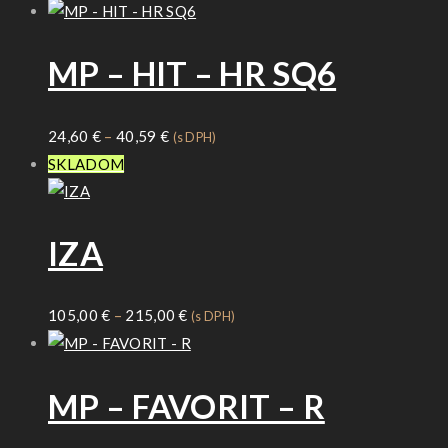
MP – HIT – HR SQ6
Price
24,60
€
–
40,59
€
(s DPH)
range:
SKLADOM
24,60 €
through
IZA
40,59 €
Price
105,00
€
–
215,00
€
(s DPH)
range:
105,00 €
MP – FAVORIT – R
through
215,00 €