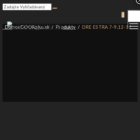
Togg
0
Men
Domov
DOORplus.sk
/
Produkty
/
DRE ESTRA 7-9,12-14