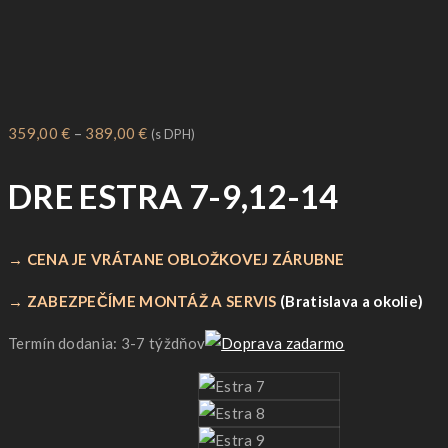
Price
359,00
€
–
389,00
€
(s DPH)
range:
DRE ESTRA 7-9,12-14
359,00 €
through
389,00 €
→ CENA JE VRÁTANE OBLOŽKOVEJ ZÁRUBNE
→ ZABEZPEČÍME MONTÁŽ A SERVIS
(Bratislava a okolie)
Termín dodania: 3-7 týždňov