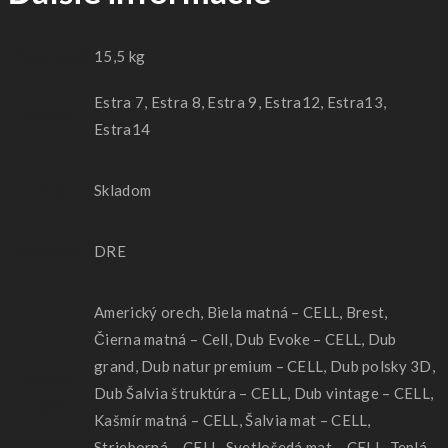
Hmotnosť
15,5 kg
Estra 7, Estra 8, Estra 9, Estra12, Estra13,
Model
Estra14
Iné
Skladom
Výrobca
DRE
Americký orech, Biela matná – CELL, Brest,
Čierna matná – Cell, Dub Evoke – CELL, Dub
grand, Dub natur premium – CELL, Dub polsky 3D,
Povrch -
Dub Šalvia štruktúra – CELL, Dub vintage – CELL,
DRE
Kašmír matná – CELL, Šalvia mat – CELL,
Strieborná – CELL, Svetlošedá mat – CELL, Teplá-