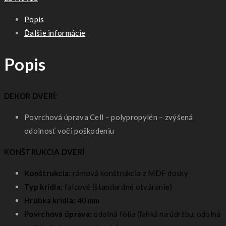
9,12-
Popis
14
Ďalšie informácie
Popis
DEKOR DVERÍ:
Povrchová úprava Cell – polypropylén – zvýšená
odolnosť voči poškodeniu
KONŠTRUKCIA DVERÍ
Konštrukcia:
rámová konštrukcia z MDF dosky
Typ krídla:
falcové (štandardné otváranie)
Hrúbka krídla:
40 mm
Povrchová úprava:
odolná fólia (ľahká na údržbu, odolná