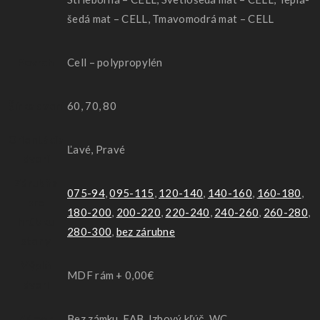
šedá mat – CELL, Tmavomodrá mat – CELL
Povrch
Cell – polypropylén
Šírka dverí
60, 70, 80
Orientácia
Ľavé, Pravé
dverí
Zárubňa
075-94
,
095-115
,
120-140
,
140-160
,
160-180
,
pre
180-200
,
200-220
,
220-240
,
240-260
,
260-280
,
hrúbku
280-300
,
bez zárubne
steny
Výplň
MDF rám + 0,00€
dverí
Zámok
Bez zámku, FAB, Izbový kľúč, WC