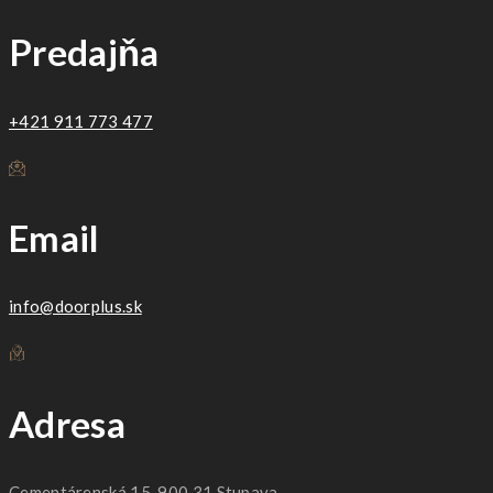
Predajňa
+421 911 773 477
Email
info@doorplus.sk
Adresa
Cementárenská 15, 900 31 Stupava