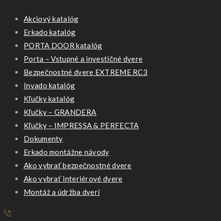
Akciový katalóg
Erkado katalóg
PORTA DOOR katalóg
Porta – Vstupné a investičné dvere
Bezpečnostné dvere EXTREME RC3
Invado katalóg
Kľučky katalóg
Kľučky – GRANDERA
Kľučky – IMPRESSA & PERFECTA
Dokumenty
Erkado montážne návody
Ako vybrať bezpečnostné dvere
Ako vybrať interiérové dvere
Montáž a údržba dverí