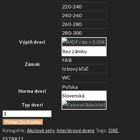
220-240
240-260
260-280
280-300
Výplň dverí
Bez zámku
FAB
Zámok
Izbový kľúč
WC
Poľska
Norma dverí
Slovenská
Typ dverí
množstvo
DRE
Pridať Do Košíka
ESTRA
Kategórie:
Akciové sety
,
Interiérové dvere
Tags:
DRE
,
7-
ESTRA11