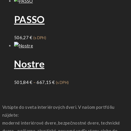
range:
420,66 €
PASSO
through
616,97 €
506,27
€
(s DPH)
Nostre
Price
501,84
€
–
667,15
€
(s DPH)
range:
501,84 €
through
Vstúpte do sveta interiérových dveri. V našom portfóliu
667,15 €
nájdete:
moderné interiérové dvere, bezpečnostné dvere, technické
dvere - požiarne, akustické, posuvné vedľa steny alebo do