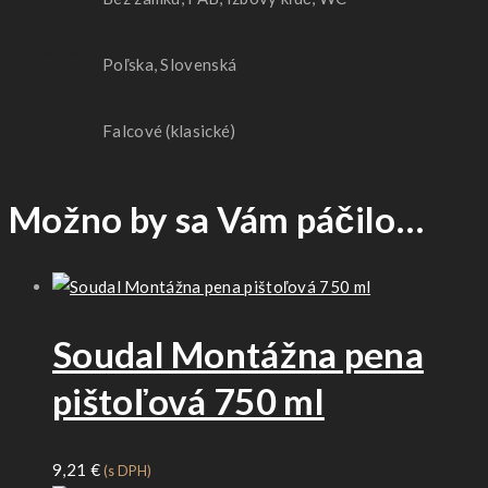
Norma
Poľska, Slovenská
dverí
Typ dverí
Falcové (klasické)
Možno by sa Vám páčilo…
Soudal Montážna pena
pištoľová 750 ml
9,21
€
(s DPH)