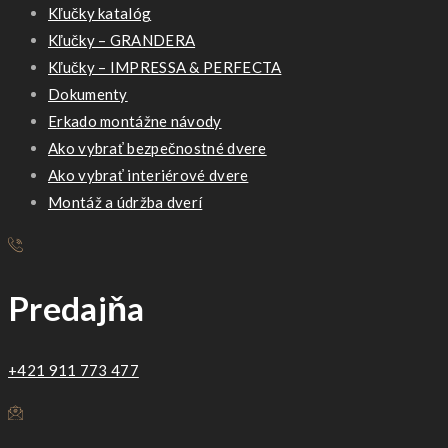
Kľučky katalóg
Kľučky – GRANDERA
Kľučky – IMPRESSA & PERFECTA
Dokumenty
Erkado montážne návody
Ako vybrať bezpečnostné dvere
Ako vybrať interiérové dvere
Montáž a údržba dverí
Predajňa
+421 911 773 477