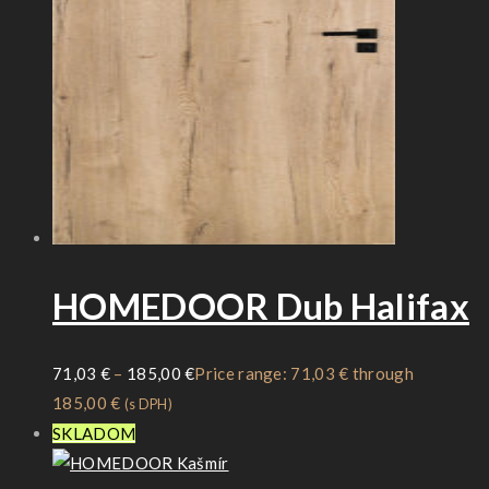
HOMEDOOR Dub Halifax
71,03
€
–
185,00
€
Price range: 71,03 € through
185,00 €
(s DPH)
SKLADOM