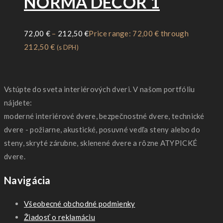
NORMA DECOR 1
72,00
€
–
212,50
€
Price range: 72,00 € through
212,50 €
(s DPH)
Vstúpte do sveta interiérových dveri. V našom portfóliu
nájdete:
moderné interiérové dvere, bezpečnostné dvere, technické
dvere - požiarne, akustické, posuvné vedľa steny alebo do
steny, skryté zárubne, sklenené dvere a rôzne ATYPICKÉ
dvere.
Navigácia
Všeobecné obchodné podmienky
Žiadosť o reklamáciu