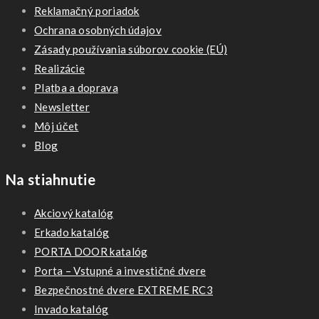
Reklamačný poriadok
Ochrana osobných údajov
Zásady používania súborov cookie (EÚ)
Realizácie
Platba a doprava
Newsletter
Môj účet
Blog
Na stiahnutie
Akciový katalóg
Erkado katalóg
PORTA DOOR katalóg
Porta – Vstupné a investičné dvere
Bezpečnostné dvere EXTREME RC3
Invado katalóg