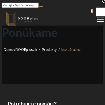
Togg
0
Men
Ponúkame
Domov
DOORplus.sk
/
Produkty
/
bez zárubne
Potrebujete pomôcť?