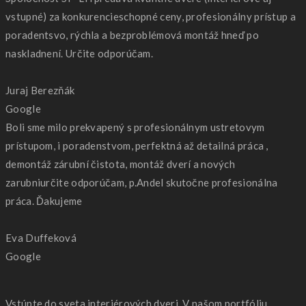
vstupné) za konkurencieschopné ceny, profesionálny prístup a
poradentsvo, rýchla a bezproblémová montáž hneď po
naskladnení. Určite odporúčam.
Juraj Berezňák
Google
Boli sme milo prekvapený s profesionálnym ustretovym
prístupom, i poradenstvom, perfektná až detailná práca ,
demontáž zárubní čistota, montáž dverí a nových
zarubniurčite odporúčam, p.Andel skutočne profesionálna
práca. Ďakujeme
Eva Duffeková
Google
Vstúpte do sveta interiérových dveri. V našom portfóliu