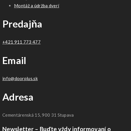
Montáž a údržba dverí
Predajňa
+421 911 773 477
Email
info@doorplus.sk
Adresa
Cementárenská 15, 900 31 Stupava
Newsletter – Buďte vždy informovaní o