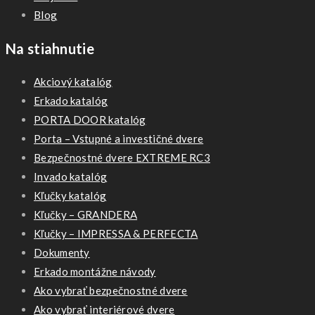
Blog
Na stiahnutie
Akciový katalóg
Erkado katalóg
PORTA DOOR katalóg
Porta – Vstupné a investičné dvere
Bezpečnostné dvere EXTREME RC3
Invado katalóg
Kľučky katalóg
Kľučky – GRANDERA
Kľučky – IMPRESSA & PERFECTA
Dokumenty
Erkado montážne návody
Ako vybrať bezpečnostné dvere
Ako vybrať interiérové dvere