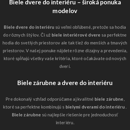
Biele dvere do interiéru – široká ponuka
modelov
Biele dvere do interiéru
sú veľmi obľúbené, pretože sa hodia
do rôznych štýlov. Či už
biele interiérové ​​dvere
sa perfektne
hodia do svetlých priestorov ale tak tiež do menších a tmavých
priestorov. V našej ponuke nájdete rôzne dizajny a prevedenia,
ktoré spĺňajú všetky vaše kritéria, ktoré očakávate od nových
dverí.
Biele zárubne a dvere do interiéru
Pre dokonalý vzhľad odporúčame aj kvalitné
biele zárubne
,
ktoré sa perfektne kombinujú s
bielymi dverami do interiéru
.
Biele zárubne
sú najlepšie riešenie pre jednoduchosť
interiéru.