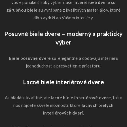
vás v ponuke široký výber, naše
interiérové ​​dvere so
zárubňou biele
sú vyrábané z kvalitných materiálov, ktoré
dlho vydrží vo Vašom interiéry.
Posuvné biele dvere – moderný a praktický
výber
Biele posuvné dvere
sú elegantne a dodávajú interiéru
jednoduchosť a presvetlenie priestoru.
Lacné biele interiérové ​​dvere
Ak hľadáte kvalitné, ale
lacné biele interiérové ​​dvere
, tak u
nás nájdete skvelé možnosti, ktoré
lacných bielych
interiérových dverí
.