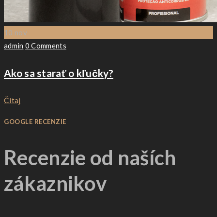
10
nov
Author
admin
0 Comments
Ako sa starať o kľučky?
Čítaj
GOOGLE RECENZIE
Recenzie od naších
zákaznikov