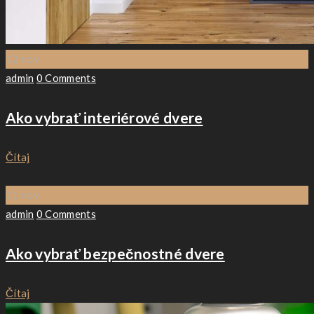
12
nov
Author
admin
0 Comments
Ako vybrať interiérové dvere
Čítaj
11
nov
Author
admin
0 Comments
Ako vybrať bezpečnostné dvere
Čítaj