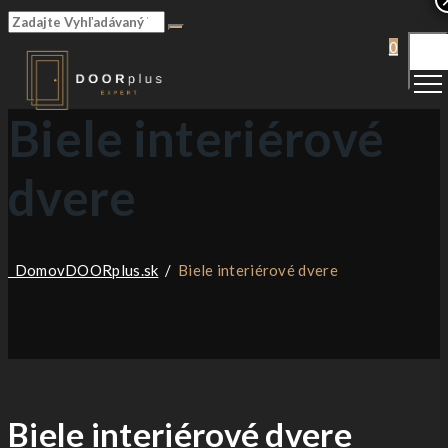
Togg
0
Men
Biele interiérové
dvere
Domov
DOORplus.sk
/
Biele interiérové dvere
Biele interiérové dvere