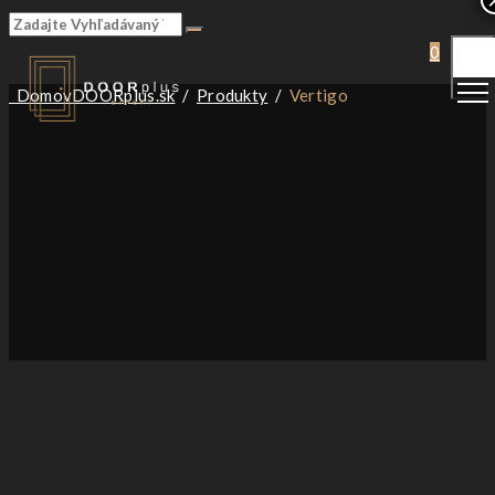
Togg
0
Men
Domov
DOORplus.sk
/
Produkty
/
Vertigo