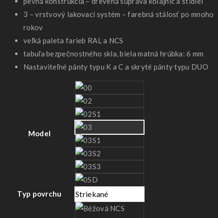
pevná konštrukcia – drevená súprava koľajníc a stldiel
3 – vrstvový lakovací systém – farebná stálosť po mnoho
rokov
veľká paleta farieb RAL a NCS
tabuľa bezpečnostného skla, biela matná hrúbka: 6 mm
Nastaviteľné pánty typu K a C a skryté pánty typu DUO
Model
Typ povrchu
Striekané