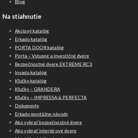
Blog
Na stiahnutie
Akciový katalóg
Erkado katalóg
PORTA DOOR katalóg
Porta – Vstupné a investičné dvere
Bezpečnostné dvere EXTREME RC3
Invado katalóg
Kľučky katalóg
Kľučky – GRANDERA
Kľučky – IMPRESSA & PERFECTA
Dokumenty
Erkado montážne návody
Ako vybrať bezpečnostné dvere
Ako vybrať interiérové dvere