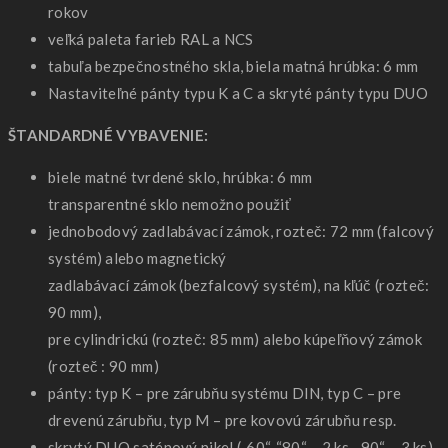
rokov
veľká paleta farieb RAL a NCS
tabuľa bezpečnostného skla, biela matná hrúbka: 6 mm
Nastaviteľné pánty typu K a C a skryté pánty typu DUO
ŠTANDARDNÉ VYBAVENIE:
biele matné tvrdené sklo, hrúbka: 6 mm
transparentné sklo nemožno použiť
jednobodový zadlabávací zámok, rozteč: 72 mm (falcový
systém) alebo magnetický
zadlabávací zámok (bezfalcový systém), na kľúč (rozteč:
90 mm),
pre cylindrickú (rozteč: 85 mm) alebo kúpeľňový zámok
(rozteč : 90 mm)
pánty: typ K – pre zárubňu systému DIN, typ C – pre
drevenú zárubňu, typ M – pre kovovú zárubňu resp.
skrytý DUO saténový nikel („60“-“80“ – 2 ks, „90“ – 3 ks)