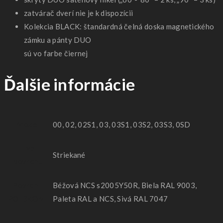
zatvárač dverí nie je k dispozícii
Kolekcia BLACK: štandardná čelná doska magnetického
zámku a pánty DUO
sú vo farbe čiernej
Ďalšie informácie
Model
00, 02, 02S1, 03, 03S1, 03S2, 03S3, 0SD
Typ
Striekané
povrchu
Povrch -
Béžová NCS s2005Y50R, Biela RAL 9003,
POLSKONE
Paleta RAL a NCS, Sivá RAL 7047