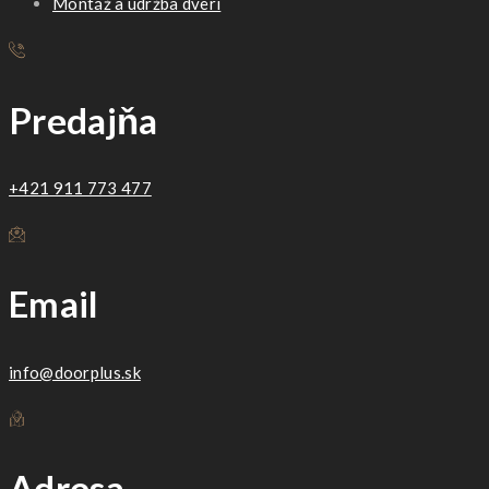
Montáž a údržba dverí
Predajňa
+421 911 773 477
Email
info@doorplus.sk
Adresa