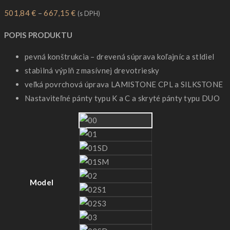
Price
501,84
€
–
667,15
€
(s DPH)
range:
POPIS PRODUKTU
501,84 €
through
pevná konštrukcia – drevená súprava koľajníc a stldiel
667,15 €
stabilná výplň z masívnej drevotriesky
veľká povrchová úprava LAMISTONE CPL a SILKSTONE
Nastaviteľné pánty typu K a C a skryté pánty typu DUO
Model