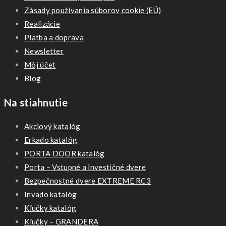
Zásady používania súborov cookie (EÚ)
Realizácie
Platba a doprava
Newsletter
Môj účet
Blog
Na stiahnutie
Akciový katalóg
Erkado katalóg
PORTA DOOR katalóg
Porta – Vstupné a investičné dvere
Bezpečnostné dvere EXTREME RC3
Invado katalóg
Kľučky katalóg
Kľučky – GRANDERA