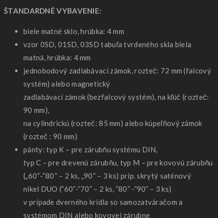
ŠTANDARDNÉ VYBAVENIE:
biele matné sklo, hrúbka: 4 mm
vzor 0SD, 01SD, 03SD tabuľa tvrdeného skla biela
matná, hrúbka: 4 mm
jednobodový zadlabávací zámok, rozteč: 72 mm (falcový
systém) alebo magnetický
zadlabávací zámok (bezfalcový systém), na kľúč (rozteč:
90 mm),
na cylindrickú (rozteč: 85 mm) alebo kúpeľňový zámok
(rozteč : 90 mm)
pánty: typ K – pre zárubňu systému DIN,
typ C – pre drevenú zárubňu, typ M – pre kovovú zárubňu
(„60“-“80“ – 2 ks, „90“ – 3 ks) príp. skrytý saténový
nikel DUO (”60”-”70” – 2 ks, ”80” -”90” – 3 ks)
v prípade dverného krídla so samozatváračom a
systémom DIN alebo kovovej zárubne