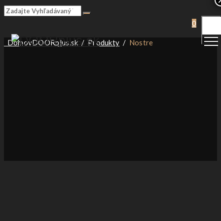
Togg
0
Men
Domov
DOORplus.sk
/
Produkty
/
Nostre