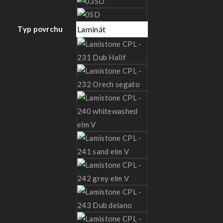
Typ povrchu
Laminát