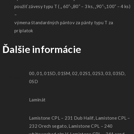
použiť závesy typu T ( „ 60”-„80” – 3 ks, „90”-„100” – 4 ks)
–
výmena štandardných pántov za pánty typu T za
príplatok
Ďalšie informácie
00, 01, 01SD, 01SM, 02, 02S1, 02S3, 03, 03SD,
Model
0SD
Typ
Laminát
povrchu
Lamistone CPL – 231 Dub Halif, Lamistone CPL –
232 Orech segato, Lamistone CPL – 240
whitewashed elm V, Lamistone CPL – 241 sand