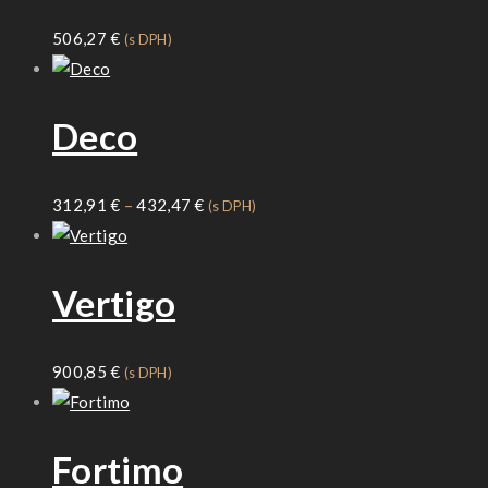
506,27
€
(s DPH)
Deco
Price
312,91
€
–
432,47
€
(s DPH)
range:
312,91 €
Vertigo
through
432,47 €
900,85
€
(s DPH)
Fortimo