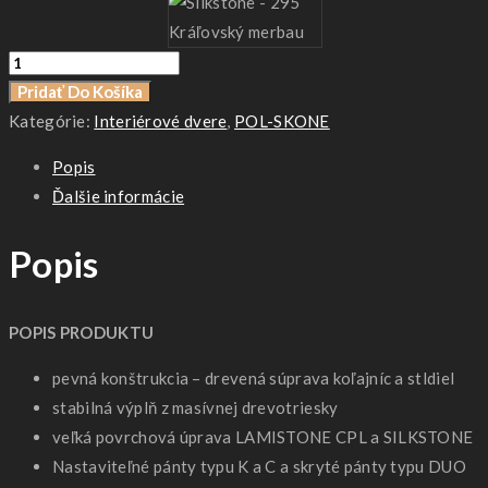
množstvo
Nostre
Pridať Do Košíka
Kategórie:
Interiérové dvere
,
POL-SKONE
Popis
Ďalšie informácie
Popis
POPIS PRODUKTU
pevná konštrukcia – drevená súprava koľajníc a stldiel
stabilná výplň z masívnej drevotriesky
veľká povrchová úprava LAMISTONE CPL a SILKSTONE
Nastaviteľné pánty typu K a C a skryté pánty typu DUO