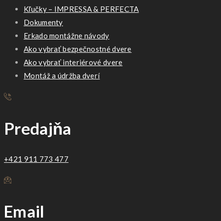
Kľučky – IMPRESSA & PERFECTA
Dokumenty
Erkado montážne návody
Ako vybrať bezpečnostné dvere
Ako vybrať interiérové dvere
Montáž a údržba dverí
Predajňa
+421 911 773 477
Email