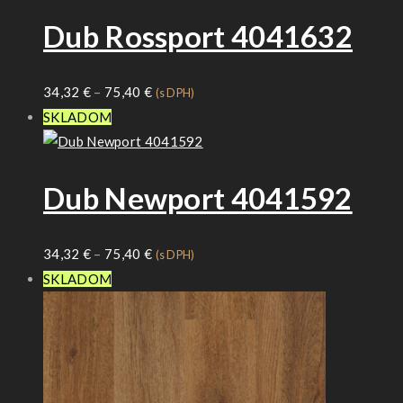
Dub Rossport 4041632
Price
34,32
€
–
75,40
€
(s DPH)
range:
SKLADOM
34,32 €
through
Dub Newport 4041592
75,40 €
Price
34,32
€
–
75,40
€
(s DPH)
range:
SKLADOM
34,32 €
through
75,40 €