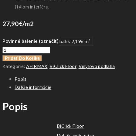
štýlom interiéru.
27,90€/m2
Povinné balenie (označiť)
balík 2,196 m²
množstvo
Dub
Pridať Do Košíka
Scandinavian
Kategórie:
AFIRMAX
,
BiClick Floor
,
Vinylová podlaha
4041022
Popis
Ďalšie informácie
Popis
Kolekcia
BiClick Floor
Názov dekoru
Dub Scandinavian