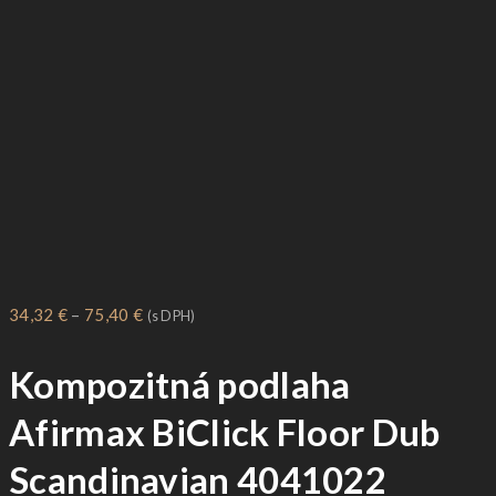
Price
34,32
€
–
75,40
€
(s DPH)
range:
Kompozitná podlaha
34,32 €
through
Afirmax BiClick Floor Dub
75,40 €
Scandinavian 4041022