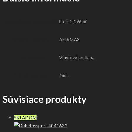
Povinné balenie (označiť)
balík 2,196 m²
Výrobca - podlaha
AFIRMAX
Typ podlahy
Vinylová podlaha
Hrúbka podlahy
4mm
Súvisiace produkty
SKLADOM