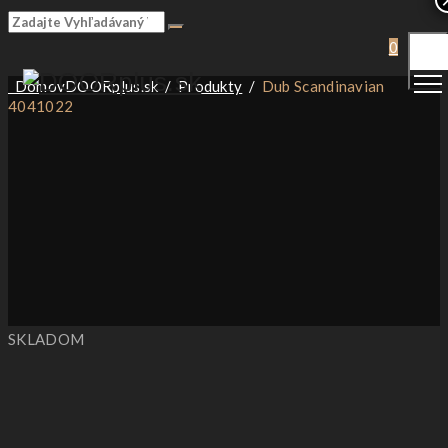
Togg
0
Men
Domov
DOORplus.sk
/
Produkty
/
Dub Scandinavian
4041022
SKLADOM