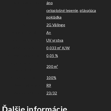
Antistatická úprava
áno
celoplošné lepenie
,
plávajúca
Montáž
pokládka
Spoj
2G Välinge
Emisie v interiéri
A+
Povrchová úprava
UV vrstva
Tepelný odpor
0,033 m² K/W
Rozmerová stálosť
0,05 %
Max. plocha bez
200 m²
dilatácie
Vodeodolnosť
100%
Protišmykový povrch
R9
Trieda zaťaženia
23/32
Ďalšie informácie