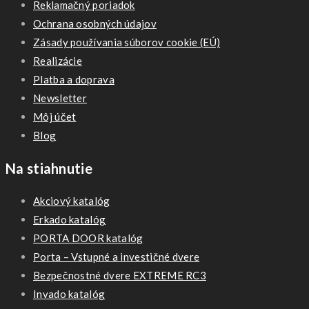
Reklamačný poriadok
Ochrana osobných údajov
Zásady používania súborov cookie (EÚ)
Realizácie
Platba a doprava
Newsletter
Môj účet
Blog
Na stiahnutie
Akciový katalóg
Erkado katalóg
PORTA DOOR katalóg
Porta – Vstupné a investičné dvere
Bezpečnostné dvere EXTREME RC3
Invado katalóg