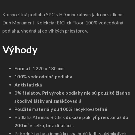
Kompozitná podlaha SPC s HD minerálnym jadrom s clicom
Dub Monument. Kolekcia: BiClick Floor. 100% vodeodolná
podlaha, vhodná aj do vlhkých priestorov.
Výhody
Formát:
1220 x 180 mm
100% vodeodolná podlaha
Antistatická
0% ftalátov. Pri výrobe podlahy nie sú použité žiadne
škodlivé látky ani zmäkčovadlá
Použité materiály sú 100% recyklovateľné
Podlaha Afirmax BiClick
dokáže pokryť priestor až do
200 m²
v celku,
bez dilatácii
.
Prírodné farby a jemná kresba budú ladiť s akýmkoľvek