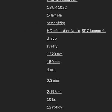
Číslo dekoru
CBC 41022
Vzor
1-lamela
Priznaná drážka
bez drážky
Materiál
HD minerálne jadro
,
SPC kompozit
Vzhľad
drevo
Farebný odtieň
svetlý
Dĺžka
1220 mm
Šírka
180 mm
Hrúbka celkom
4 mm
Hrúbka nášľapnej
0,3 mm
vrstvy
Balenie
2,196 m²
Počet v balení
10 ks
Garancia bytová
12 rokov