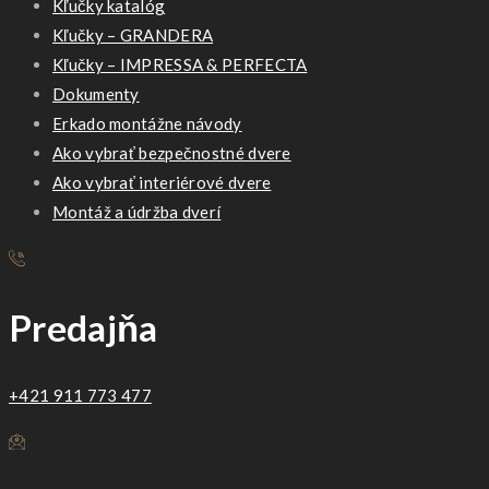
Kľučky katalóg
Kľučky – GRANDERA
Kľučky – IMPRESSA & PERFECTA
Dokumenty
Erkado montážne návody
Ako vybrať bezpečnostné dvere
Ako vybrať interiérové dvere
Montáž a údržba dverí
Predajňa
+421 911 773 477