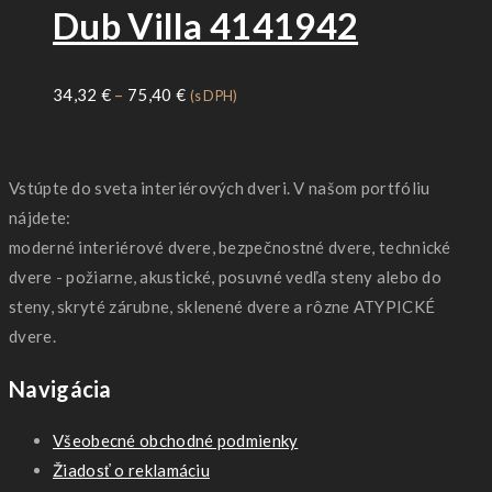
Dub Villa 4141942
Price
34,32
€
–
75,40
€
(s DPH)
range:
34,32 €
through
Vstúpte do sveta interiérových dveri. V našom portfóliu
75,40 €
nájdete:
moderné interiérové dvere, bezpečnostné dvere, technické
dvere - požiarne, akustické, posuvné vedľa steny alebo do
steny, skryté zárubne, sklenené dvere a rôzne ATYPICKÉ
dvere.
Navigácia
Všeobecné obchodné podmienky
Žiadosť o reklamáciu