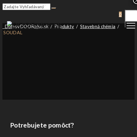
Togg
0
Men
Domov
DOORplus.sk
/
Produkty
/
Stavebná chémia
/
SOUDAL
Potrebujete pomôcť?