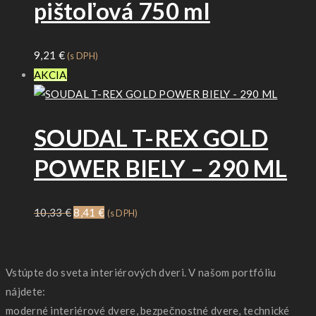
pištoľová 750 ml
9,21
€
(s DPH)
AKCIA
SOUDAL T-REX GOLD
POWER BIELY – 290 ML
Pôvodná
Aktuálna
10,33
€
8,41
€
(s DPH)
cena
cena
bola:
je:
10,33 €.
8,41 €.
Vstúpte do sveta interiérových dveri. V našom portfóliu
nájdete:
moderné interiérové dvere, bezpečnostné dvere, technické