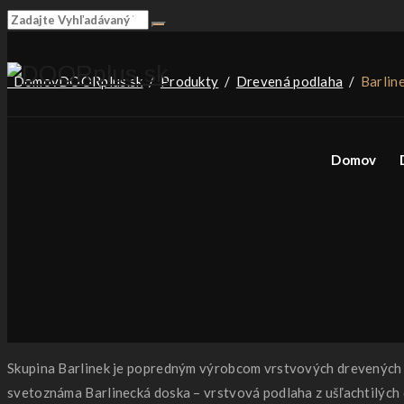
Domov
DOORplus.sk
/
Produkty
/
Drevená podlaha
/
Barlin
Domov
Skupina Barlinek je popredným výrobcom vrstvových drevených p
svetoznáma Barlinecká doska – vrstvová podlaha z ušľachtilých 