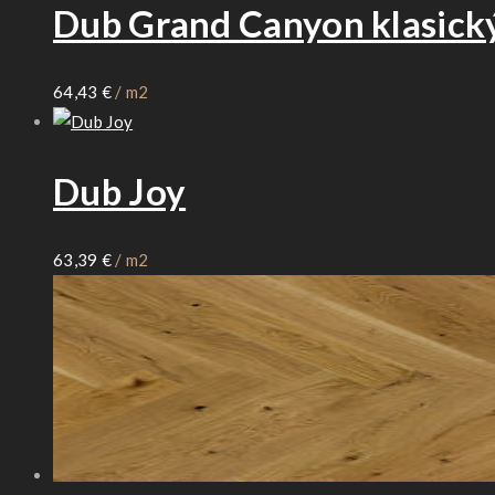
Dub Grand Canyon klasick
64,43
€
/ m2
Dub Joy
63,39
€
/ m2