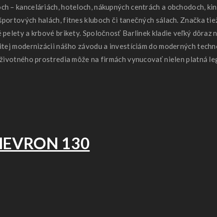
ch – kanceláriách, hoteloch, nákupných centrách a obchodoch, kin
športových halách, fitnes kluboch či tanečných sálach. Značka ti
 pelety a krbové brikety. Spoločnosť Barlinek kladie veľký dôraz
itej modernizácii nášho závodu a investíciám do moderných techno
 životného prostredia môže na firmách vynucovať nielen platná le
CHEVRON 130