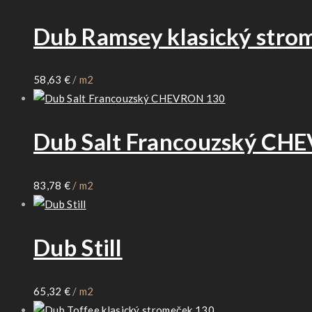
Dub Ramsey klasický stro
58,63
€
/ m2
Dub Salt Francouzský CH
83,78
€
/ m2
Dub Still
65,32
€
/ m2