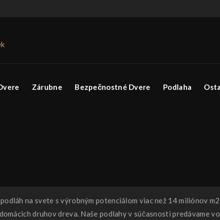
ek
Dvere
Zárubne
Bezpečnostné Dvere
Podlaha
Ost
odláh na svete s výrobným potenciálom viac než 14 miliónov m2 
domácich druhov dreva. Naše podlahy v súčasnosti predávame vo v