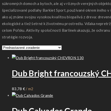
súkromných domoch a bytoch, ale aj v rôznych verejných objekto
špecializované podlahy Barkiet Sport, používané okrem iného v 
ako aj známe svojou vysokou kvalitou biopalivá z dreva: drevené
ekologické a tiež šetrné k životnému prostrediu. Vďaka nepretrž
celom Poľsku. Aktivity spoločnosti Barlinek ukazujú, že ochranu
stratégie rozvoja.
Dub Bright francouzský 
83,78
€
/ m2
Dub Calvados Grande