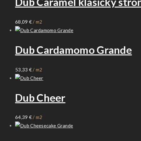
Dub Caramel klasický str
68,09
€
/ m2
Dub Cardamomo Grande
53,33
€
/ m2
Dub Cheer
64,39
€
/ m2