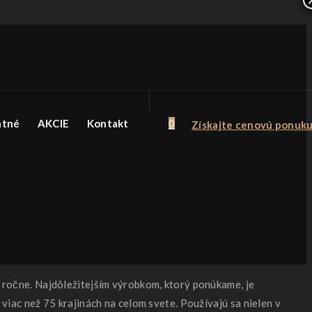
atné
AKCIE
Kontakt
0
Získajte cenovú ponuk
ročne. Najdôležitejším výrobkom, ktorý ponúkame, je
iac než 75 krajinách na celom svete. Používajú sa nielen v