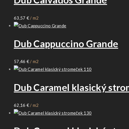
63,57
€
/ m2
Dub Cappuccino Grande
57,46
€
/ m2
Dub Caramel klasický str
62,16
€
/ m2