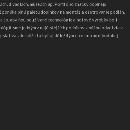
ách, divadlách, múzeách ap. Portfólio značky dopĺňajú
ež ponúka plnú paletu doplnkov na montáž a ošetrovanie podláh,
 na to, aby ňou používané technológie a hotové výrobky boli
lógií, sme jedným z najčistejších podnikov z nášho odvetvia v
gislatíva, ale môže to byť aj dôležitým elementom dlhodobej