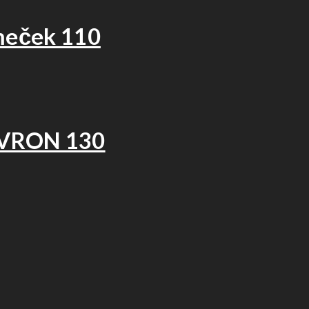
meček 110
EVRON 130