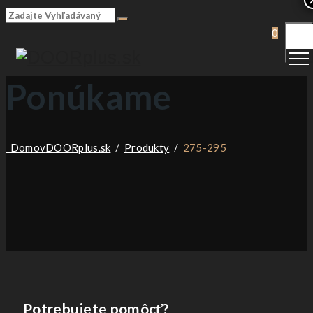
Togg
0
Men
Ponúkame
Domov
DOORplus.sk
/
Produkty
/
275-295
Potrebujete pomôcť?