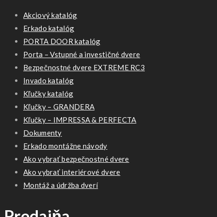
Akciový katalóg
Erkado katalóg
PORTA DOOR katalóg
Porta – Vstupné a investičné dvere
Bezpečnostné dvere EXTREME RC3
Invado katalóg
Kľučky katalóg
Kľučky – GRANDERA
Kľučky – IMPRESSA & PERFECTA
Dokumenty
Erkado montážne návody
Ako vybrať bezpečnostné dvere
Ako vybrať interiérové dvere
Montáž a údržba dverí
Predajňa