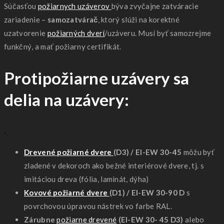
Súčasťou
požiarnych uzáverov
býva zvyčajne zatváracie
zariadenie –
samozatvárač
, ktorý slúži na korektné
uzatvorenie
požiarných dverí
/uzáveru. Musí byť samozrejme
funkčný, a mať požiarny certifikát.
Protipožiarne uzávery sa
delia na uzávery:
.
Drevené požiarné dvere
(D3) / EI-EW 30-45
môžu byť
zladené v dekoroch ako bežné interiérové dvere, tj. s
imitáciou dreva (fólia, laminát, dýha)
Kovové požiarné dvere
(D1) / EI-EW 30-90 D
s
povrchovou úpravou nástrek vo farbe RAL.
Zárubne
požiarne drevené
(EI-EW 30- 45 D3)
alebo