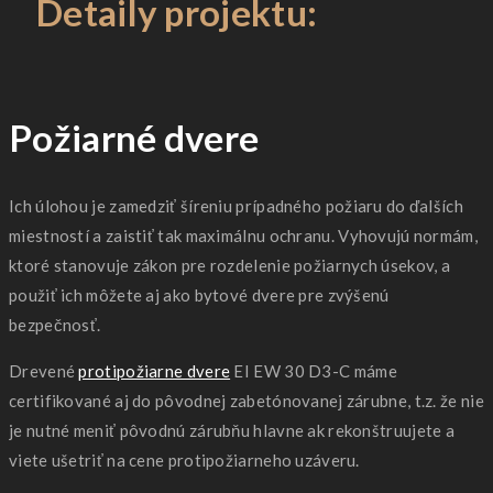
Detaily projektu:
Požiarné dvere
Ich úlohou je zamedziť šíreniu prípadného požiaru do ďalších
miestností a zaistiť tak maximálnu ochranu. Vyhovujú normám,
ktoré stanovuje zákon pre rozdelenie požiarnych úsekov, a
použiť ich môžete aj ako bytové dvere pre zvýšenú
bezpečnosť.
Drevené
protipožiarne dvere
EI EW 30 D3-C máme
certifikované aj do pôvodnej zabetónovanej zárubne, t.z. že nie
je nutné meniť pôvodnú zárubňu hlavne ak rekonštruujete a
viete ušetriť na cene protipožiarneho uzáveru.