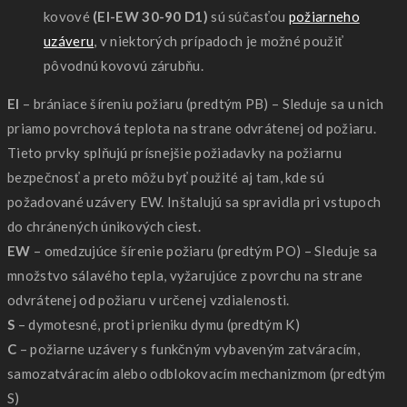
kovové
(EI-EW 30-90 D1)
sú súčasťou
požiarneho
uzáveru
, v niektorých prípadoch je možné použiť
pôvodnú kovovú zárubňu.
EI
– brániace šíreniu požiaru (predtým PB) – Sleduje sa u nich
priamo povrchová teplota na strane odvrátenej od požiaru.
Tieto prvky splňujú prísnejšie požiadavky na požiarnu
bezpečnosť a preto môžu byť použité aj tam, kde sú
požadované uzávery EW. Inštalujú sa spravidla pri vstupoch
do chránených únikových ciest.
EW
– omedzujúce šírenie požiaru (predtým PO) – Sleduje sa
množstvo sálavého tepla, vyžarujúce z povrchu na strane
odvrátenej od požiaru v určenej vzdialenosti.
S
– dymotesné, proti prieniku dymu (predtým K)
C
– požiarne uzávery s funkčným vybaveným zatváracím,
samozatváracím alebo odblokovacím mechanizmom (predtým
S)