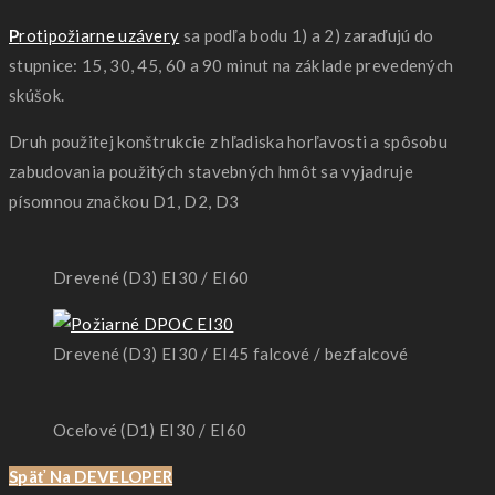
P
rotipožiarne uzávery
sa podľa bodu 1) a 2) zaraďujú do
stupnice: 15, 30, 45, 60 a 90 minut na základe prevedených
skúšok.
Druh použitej konštrukcie z hľadiska horľavosti a spôsobu
zabudovania použitých stavebných hmôt sa vyjadruje
písomnou značkou D1, D2, D3
Drevené (D3) EI30 / EI60
Drevené (D3) EI30 / EI45 falcové / bezfalcové
Oceľové (D1) EI30 / EI60
Späť Na DEVELOPER