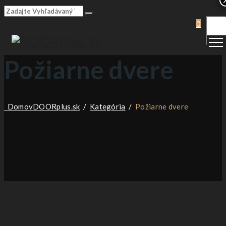
Togg
0
Men
Požiarne dvere
Domov
DOORplus.sk
/
Kategória
/
Požiarne dvere