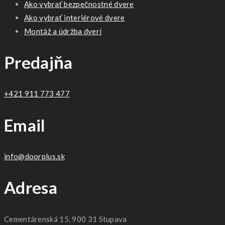
Ako vybrať bezpečnostné dvere
Ako vybrať interiérové dvere
Montáž a údržba dverí
Predajňa
+421 911 773 477
Email
info@doorplus.sk
Adresa
Cementárenská 15, 900 31 Stupava