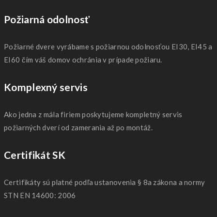
Požiarná odolnosť
Požiarné dvere vyrábame s požiarnou odolnosťou EI30, EI45 a
EI60 čím váš domov ochránia v prípade požiaru.
Komplexný servis
Ako jedna z mála firiem poskytujeme kompletný servis
požiarných dverí od zamerania až po montáž.
Certifikát SK
Certifikáty sú platné podľa ustanovenia § 8a zákona a normy
STN EN 14600: 2006