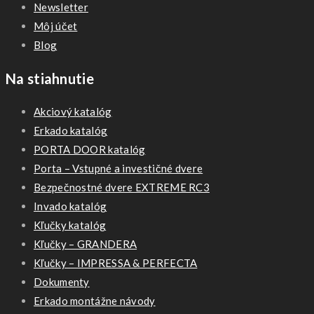
Newsletter
Môj účet
Blog
Na stiahnutie
Akciový katalóg
Erkado katalóg
PORTA DOOR katalóg
Porta – Vstupné a investičné dvere
Bezpečnostné dvere EXTREME RC3
Invado katalóg
Kľučky katalóg
Kľučky – GRANDERA
Kľučky – IMPRESSA & PERFECTA
Dokumenty
Erkado montážne návody